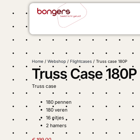
Ga
naar
de
inhoud
Home
/
Webshop
/
Flightcases
/ Truss case 180P
Truss Case 180P
Truss case
180 pennen
180 veren
16 eitjes
2 hamers
€
199,00